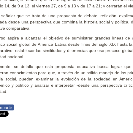
o 14, de 9 a 13; el viernes 27, de 9 a 13 y de 17 a 21; y cerrarán el v
señalar que se trata de una propuesta de debate, reflexión, explic
ada desde una perspectiva que combina la historia social y política, d
ave comparativa.
rso aspira a alcanzar el objetivo de suministrar grandes líneas de 
rico social global de América Latina desde fines del siglo XIX hasta l
rativo, establecer las similitudes y diferencias que ese proceso glob
dad nacional.
mente, se detalló que esta propuesta educativa busca lograr que
eran conocimientos para que, a través de un sólido manejo de los prin
ria social, puedan examinar la evolución de la sociedad en América
mico y político y analizar e interpretar -desde una perspectiva crític
dad.
partir