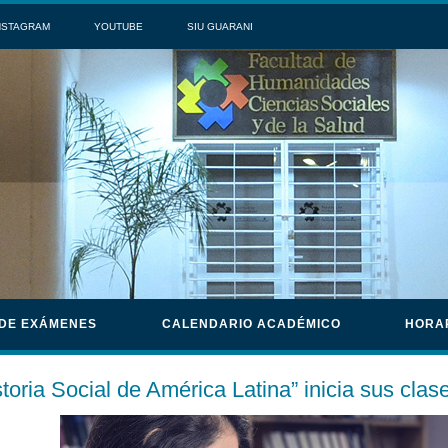
NSTAGRAM
YOUTUBE
SIU GUARANI
 DE EXÁMENES
CALENDARIO ACADÉMICO
HORA
storia Social de América Latina” inicia sus cla