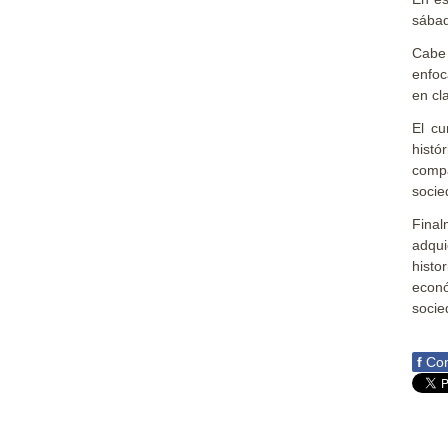
sábad
Cabe 
enfoc
en cl
El cu
histó
compa
socie
Final
adqui
histo
econó
socie
f
Com