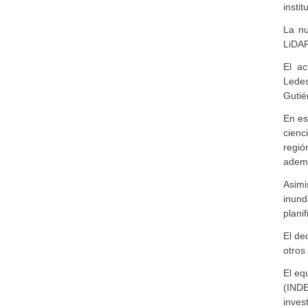
insti
La nu
LiDAR
El a
Ledes
Gutié
En es
cienc
regió
ademá
Asimi
inund
plani
El de
otros
El eq
(INDE
inves