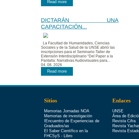
Read more
DICTARÁN UNA
CAPACITACIÓN...
La Facultad de Humanidades, Ciencias
Sociales y de la Salud de la UNSE abrió las
inscripciones para el Seminario-Taller de
Extensión Interdisciplinario “Del Paper a la
Pantalla: Narrativas Audiovisuales para...
04. 08. 2026
Read more
Sitios
Enlaces
Memorias Jornadas NOA
UNSE
Memorias de investigación
Área de Edició
IEncuentro de Experiencias de
Revista Cifra
Graduados/as
Revista Yacha
El Saber Científico en la
Revista Estad
FHCSyS - Libro