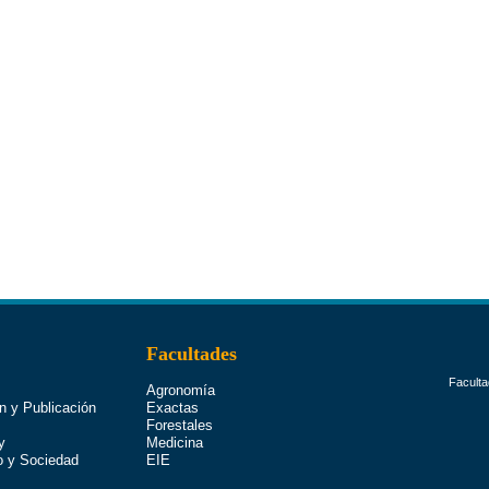
Facultades
Faculta
Agronomía
n y Publicación
Exactas
Forestales
y
Medicina
o y Sociedad
EIE