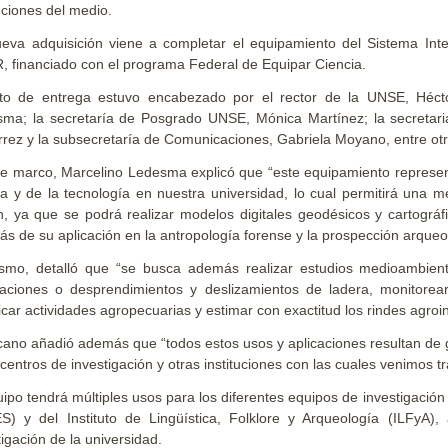
tuciones del medio.
eva adquisición viene a completar el equipamiento del Sistema Int
, financiado con el programa Federal de Equipar Ciencia.
cto de entrega estuvo encabezado por el rector de la UNSE, Héc
ma; la secretaría de Posgrado UNSE, Mónica Martínez; la secretar
rrez y la subsecretaría de Comunicaciones, Gabriela Moyano, entre ot
e marco, Marcelino Ledesma explicó que “este equipamiento represent
ia y de la tecnología en nuestra universidad, lo cual permitirá una m
n, ya que se podrá realizar modelos digitales geodésicos y cartográfi
s de su aplicación en la antropología forense y la prospección arqueo
smo, detalló que “se busca además realizar estudios medioambient
aciones o desprendimientos y deslizamientos de ladera, monitorear
ficar actividades agropecuarias y estimar con exactitud los rindes agroin
cano añadió además que “todos estos usos y aplicaciones resultan de 
 centros de investigación y otras instituciones con las cuales venimos t
uipo tendrá múltiples usos para los diferentes equipos de investigación 
S) y del Instituto de Lingüística, Folklore y Arqueología (ILFyA)
tigación de la universidad.