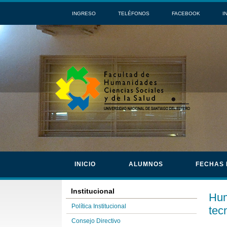
INGRESO
TELÉFONOS
FACEBOOK
I
INICIO
ALUMNOS
FECHAS
Institucional
Hum
Política Institucional
tec
Consejo Directivo