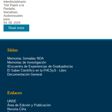
Interdisciplinario
“Del Paper a la
Pantalla:
Narrativas
Audiovisuales
para...
04. 08. 2026
Read more
Sitios
Memorias Jornadas NOA
Memorias de investigación
IEncuentro de Experiencias de Graduados/as
El Saber Científico en la FHCSyS - Libro
Documentación General
Enlaces
UNSE
Área de Edición y Publicación
Revista Cifra