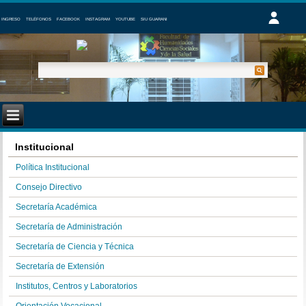
INGRESO
TELÉFONOS
FACEBOOK
INSTAGRAM
YOUTUBE
SIU GUARANI
Institucional
Política Institucional
Consejo Directivo
Secretaría Académica
Secretaría de Administración
Secretaría de Ciencia y Técnica
Secretaría de Extensión
Institutos, Centros y Laboratorios