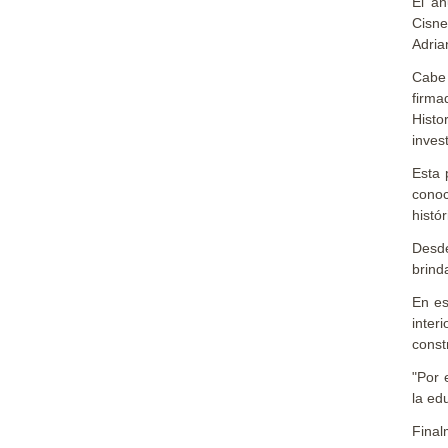
El an
Cisne
Adria
Cabe 
firma
Histo
inves
Esta 
conoc
histó
Desde
brind
En es
inter
const
"Por 
la ed
Final