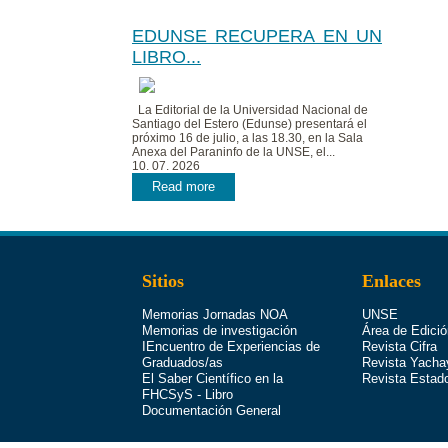
EDUNSE RECUPERA EN UN
LIBRO...
La Editorial de la Universidad Nacional de
Santiago del Estero (Edunse) presentará el
próximo 16 de julio, a las 18.30, en la Sala
Anexa del Paraninfo de la UNSE, el...
10. 07. 2026
Read more
Sitios
Enlaces
Memorias Jornadas NOA
UNSE
Memorias de investigación
Área de Edició
IEncuentro de Experiencias de
Revista Cifra
Graduados/as
Revista Yacha
El Saber Científico en la
Revista Estad
FHCSyS - Libro
Documentación General