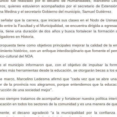
uncio fue realizado por el decano de Humanidades, Marcelino Led
ros, quienes estuvieron acompañados por el secretario de Extensión, 
na Medina y el secretario Gobierno del municipio, Samuel Gutiérrez.
señalar que la carrera, que iniciará sus clases en el Nodo de Usinas
do entre la Facultad y el Municipalidad, se encuentra dirigida a egre
ria, tiene una duración de dos años y busca fortalecer la formación 
tigadores en Historia.
propuesta tiene como objetivos principales mejorar la calidad de la e
imiento histórico, con un enfoque interdisciplinario que fomente el pen
rico-cultural del NOA.
 el municipio informaron que, con el objetivo de impulsar la for
arles más herramientas desde la educación, se otorgarán becas a los e
e marco, Marcelino Ledesma afirmó que "cada vez que se abre una c
ior de la provincia nos alegramos, porque entendemos que la educac
rucción de una sociedad mejor”.
eso siempre tratamos de acompañar y fortalecer nuestra política interin
ucación en todos los sectores de la comunidad y es una manera de que la
mente, el decano agradeció “a la municipalidad por la confianza 