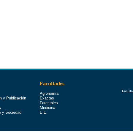
Facultades
Faculta
Agronomía
n y Publicación
Exactas
Forestales
y
Medicina
o y Sociedad
EIE