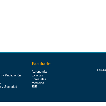
Facultades
Faculta
Agronomía
n y Publicación
Exactas
Forestales
y
Medicina
o y Sociedad
EIE
, Ciencias Sociales y de la Salud | Av. Belgrano (s) 2180 –CP 4200 | Teléfonos (0385) 450 950