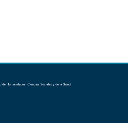
d de Humanidades, Ciencias Sociales y de la Salud.
0 int. 1400 o (0385) 4509570-