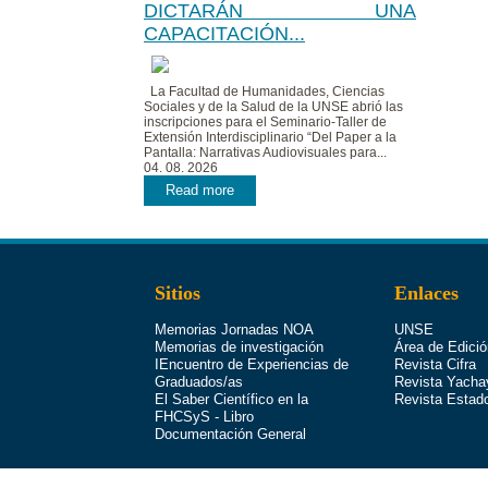
DICTARÁN UNA
CAPACITACIÓN...
La Facultad de Humanidades, Ciencias
Sociales y de la Salud de la UNSE abrió las
inscripciones para el Seminario-Taller de
Extensión Interdisciplinario “Del Paper a la
Pantalla: Narrativas Audiovisuales para...
04. 08. 2026
Read more
Sitios
Enlaces
Memorias Jornadas NOA
UNSE
Memorias de investigación
Área de Edició
IEncuentro de Experiencias de
Revista Cifra
Graduados/as
Revista Yacha
El Saber Científico en la
Revista Estad
FHCSyS - Libro
Documentación General
Sede Facultad de Humanidades