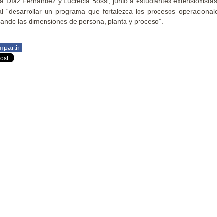
ia Díaz Fernández y Lucrecia Bossi, junto a estudiantes extensionista
al “desarrollar un programa que fortalezca los procesos operacional
ando las dimensiones de persona, planta y proceso”.
partir