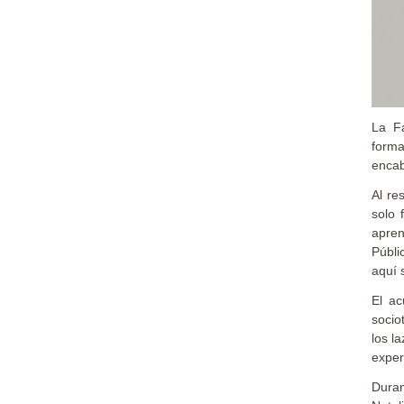
La Fa
form
encab
Al re
solo 
apren
Públi
aquí 
El ac
socio
los l
exper
Duran