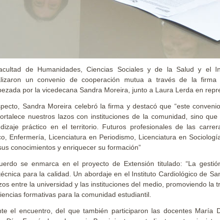
cultad de Humanidades, Ciencias Sociales y de la Salud y el Ins
alizaron un convenio de cooperación mutua a través de la firma
ezada por la vicedecana Sandra Moreira, junto a Laura Lerda en repres
specto, Sandra Moreira celebró la firma y destacó que “este conveni
fortalece nuestros lazos con instituciones de la comunidad, sino que
dizaje práctico en el territorio. Futuros profesionales de las carre
co, Enfermería, Licenciatura en Periodismo, Licenciatura en Sociologí
sus conocimientos y enriquecer su formación”
uerdo se enmarca en el proyecto de Extensión titulado: “La gestió
técnica para la calidad. Un abordaje en el Instituto Cardiológico de San
azos entre la universidad y las instituciones del medio, promoviendo la
iencias formativas para la comunidad estudiantil.
te el encuentro, del que también participaron las docentes María D