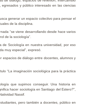
as de diálogo, espacios de reflexión, intercambio
 egresados y público interesado en las ciencias
busca generar un espacio colectivo para pensar el
uales de la disciplina.
ornada “se viene desarrollando desde hace varios
ol de la sociología”.
era de Sociología en nuestra universidad, por eso
da muy especial”, expresó.
r espacios de diálogo entre docentes, alumnos y
ulo “La imaginación sociológica para la práctica
ología que supimos conseguir. Una historia en
nifica hacer sociología en Santiago del Estero?”,
Natividad Nassif.
estudiantes, pero también a docentes, público en