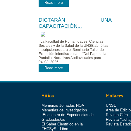
Read more
DICTARÁN UNA
CAPACITACIÓN...
La Facultad de Humanidades, Ciencias
Sociales y de la Salud de la UNSE abrió las
inscripciones para el Seminario-Taller de
Extensión Interdisciplinario “Del Paper a la
Pantalla: Narrativas Audiovisuales para...
04. 08. 2026
Read more
Sitios
Enlaces
Memorias Jornadas NOA
UNSE
Memorias de investigación
Área de Edició
IEncuentro de Experiencias de
Revista Cifra
Graduados/as
Revista Yacha
El Saber Científico en la
Revista Estad
FHCSyS - Libro