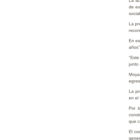
La ac
de ex
socia
La pr
recor
En es
años”
“Este
junto
Moyan
egres
La pr
en el
Por l
const
que c
El co
gener