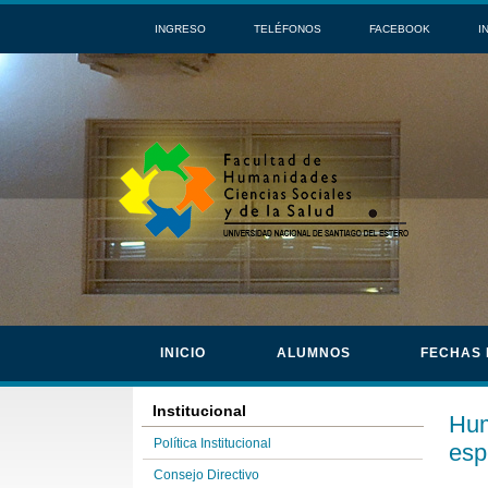
INGRESO
TELÉFONOS
FACEBOOK
I
INICIO
ALUMNOS
FECHAS
Institucional
Hum
Política Institucional
esp
Consejo Directivo