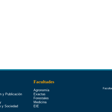
Facultades
Faculta
Agronomía
n y Publicación
Exactas
Forestales
y
Medicina
o y Sociedad
EIE