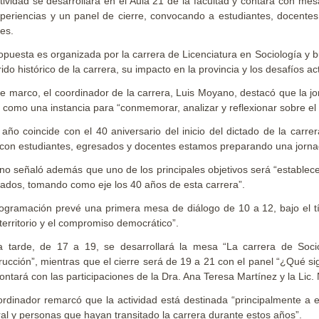
tividad se desarrollará en el Aula 21 de la facultad y contará con mes
periencias y un panel de cierre, convocando a estudiantes, docentes,
les.
opuesta es organizada por la carrera de Licenciatura en Sociología y 
rido histórico de la carrera, su impacto en la provincia y los desafíos act
e marco, el coordinador de la carrera, Luis Moyano, destacó que la j
 como una instancia para “conmemorar, analizar y reflexionar sobre el r
 año coincide con el 40 aniversario del inicio del dictado de la carr
 con estudiantes, egresados y docentes estamos preparando una jorna
o señaló además que uno de los principales objetivos será “establece
ados, tomando como eje los 40 años de esta carrera”.
ogramación prevé una primera mesa de diálogo de 10 a 12, bajo el tít
 territorio y el compromiso democrático”.
a tarde, de 17 a 19, se desarrollará la mesa “La carrera de Soci
rucción”, mientras que el cierre será de 19 a 21 con el panel “¿Qué sig
ontará con las participaciones de la Dra. Ana Teresa Martínez y la Lic. 
ordinador remarcó que la actividad está destinada “principalmente a 
al y personas que hayan transitado la carrera durante estos años”.