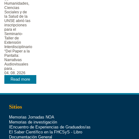
Humanidades,
Ciencias
Sociales y de
la Salud de la
UNSE abrió las
inscripciones
para el
Seminario-
Taller de
Extensión
Interdisciplinario
“Del Paper a la
Pantalla:
Narrativas
Audiovisuales
para...
04. 08. 2026
Read more
Sitios
Memorias Jornadas NOA
Memorias de investigación
IEncuentro de Experiencias de Graduados/as
El Saber Científico en la FHCSyS - Libro
Documentación General