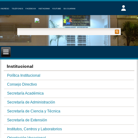
INGRESO
TELÉFONOS
FACEBOOK
INSTAGRAM
YOUTUBE
SIU GUARANI
Institucional
Política Institucional
Consejo Directivo
Secretaría Académica
Secretaría de Administración
Secretaría de Ciencia y Técnica
Secretaría de Extensión
Institutos, Centros y Laboratorios