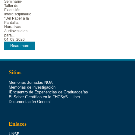
Seminario-
Taller de
Extensión
Interdisciplinario
“Del Paper a la
Pantalla:
Narrativas
Audiovisuales
para...
04. 08. 2026
Read more
Sitios
Memorias Jornadas NOA
Memorias de investigación
IEncuentro de Experiencias de Graduados/as
El Saber Científico en la FHCSyS - Libro
Documentación General
Enlaces
UNSE