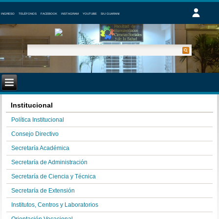
INGRESO
TELÉFONOS
FACEBOOK
INSTAGRAM
YOUTUBE
SIU GUARANI
Institucional
Política Institucional
Consejo Directivo
Secretaría Académica
Secretaría de Administración
Secretaría de Ciencia y Técnica
Secretaría de Extensión
Institutos, Centros y Laboratorios