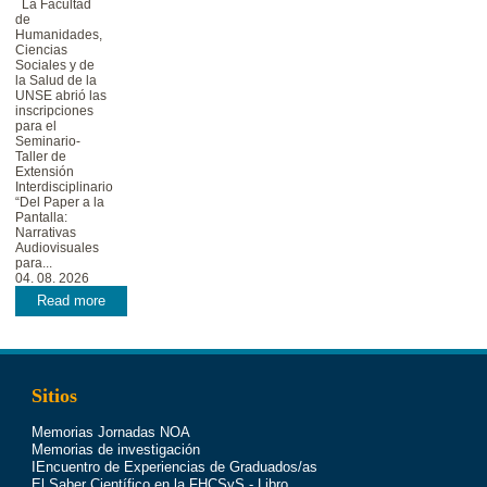
La Facultad
de
Humanidades,
Ciencias
Sociales y de
la Salud de la
UNSE abrió las
inscripciones
para el
Seminario-
Taller de
Extensión
Interdisciplinario
“Del Paper a la
Pantalla:
Narrativas
Audiovisuales
para...
04. 08. 2026
Read more
Sitios
Memorias Jornadas NOA
Memorias de investigación
IEncuentro de Experiencias de Graduados/as
El Saber Científico en la FHCSyS - Libro