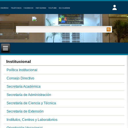
INGRESO
TELÉFONOS
FACEBOOK
INSTAGRAM
YOUTUBE
SIU GUARANI
Institucional
Política Institucional
Consejo Directivo
Secretaría Académica
Secretaría de Administración
Secretaría de Ciencia y Técnica
Secretaría de Extensión
Institutos, Centros y Laboratorios