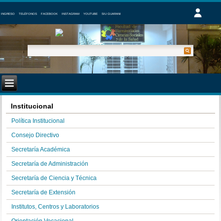
INGRESO
TELÉFONOS
FACEBOOK
INSTAGRAM
YOUTUBE
SIU GUARANI
Institucional
Política Institucional
Consejo Directivo
Secretaría Académica
Secretaría de Administración
Secretaría de Ciencia y Técnica
Secretaría de Extensión
Institutos, Centros y Laboratorios