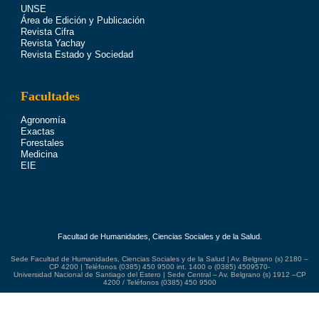
UNSE
Área de Edición y Publicación
Revista Cifra
Revista Yachay
Revista Estado y Sociedad
Facultades
Agronomía
Exactas
Forestales
Medicina
EIE
Facultad de Humanidades, Ciencias Sociales y de la Salud.
Sede Facultad de Humanidades, Ciencias Sociales y de la Salud | Av. Belgrano (s) 2180 –
CP 4200 | Teléfonos (0385) 450 9500 int. 1400 o (0385) 4509570-
Universidad Nacional de Santiago del Estero | Sede Central – Av. Belgrano (s) 1912 –CP
4200 / Teléfonos (0385) 450 9500