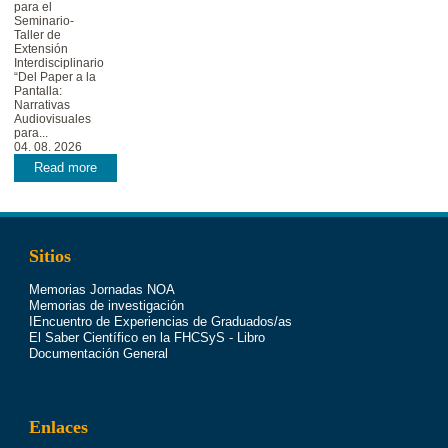
para el
Seminario-
Taller de
Extensión
Interdisciplinario
“Del Paper a la
Pantalla:
Narrativas
Audiovisuales
para...
04. 08. 2026
Read more
Sitios
Memorias Jornadas NOA
Memorias de investigación
IEncuentro de Experiencias de Graduados/as
El Saber Científico en la FHCSyS - Libro
Documentación General
Enlaces