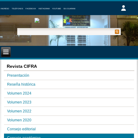
INGRESO
TELÉFONOS
FACEBOOK
INSTAGRAM
YOUTUBE
SIU GUARANI
Revista CIFRA
Presentación
Reseña histórica
Volumen 2024
Volumen 2023
Volumen 2022
Volumen 2020
Consejo editorial