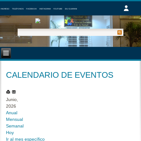
INGRESO
TELÉFONOS
FACEBOOK
INSTAGRAM
YOUTUBE
SIU GUARANI
CALENDARIO DE EVENTOS
Junio,
2026
Anual
Mensual
Semanal
Hoy
Ir al mes específico