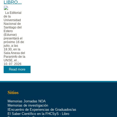
LIBRO...
La Editorial
de la
Universidad
Nacional de
Santiago del
Estero
(Edunse)
presentará el
próximo 16 de
julio, a las
18.30, en la
Sala Anexa del
Paraninfo de la
UNSE, el...
10. 07. 2026
Read more
Sitios
Memorias Jornadas NOA
Memorias de investigación
IEncuentro de Experiencias de Graduados/as
El Saber Científico en la FHCSyS - Libro