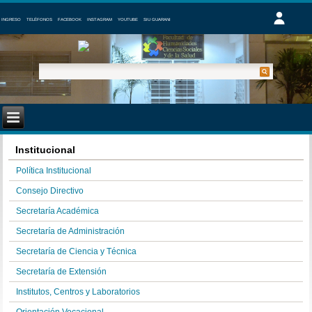
INGRESO
TELÉFONOS
FACEBOOK
INSTAGRAM
YOUTUBE
SIU GUARANI
Institucional
Política Institucional
Consejo Directivo
Secretaría Académica
Secretaría de Administración
Secretaría de Ciencia y Técnica
Secretaría de Extensión
Institutos, Centros y Laboratorios