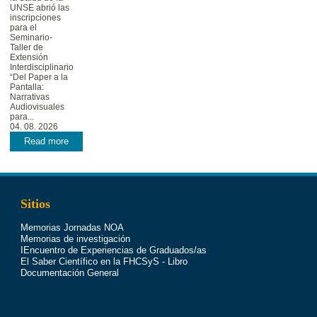
UNSE abrió las
inscripciones
para el
Seminario-
Taller de
Extensión
Interdisciplinario
“Del Paper a la
Pantalla:
Narrativas
Audiovisuales
para...
04. 08. 2026
Read more
Sitios
Memorias Jornadas NOA
Memorias de investigación
IEncuentro de Experiencias de Graduados/as
El Saber Científico en la FHCSyS - Libro
Documentación General