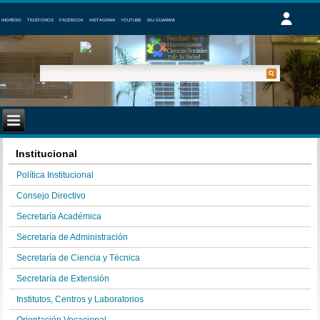
INGRESO
TELÉFONOS
FACEBOOK
INSTAGRAM
YOUTUBE
SIU GUARANI
Institucional
Política Institucional
Consejo Directivo
Secretaría Académica
Secretaría de Administración
Secretaría de Ciencia y Técnica
Secretaría de Extensión
Institutos, Centros y Laboratorios