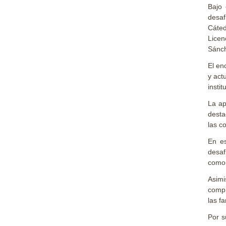
Bajo 
desaf
Cáted
Licen
Sánc
El en
y act
insti
La ap
desta
las c
En es
desaf
como 
Asimi
compr
las fa
Por s