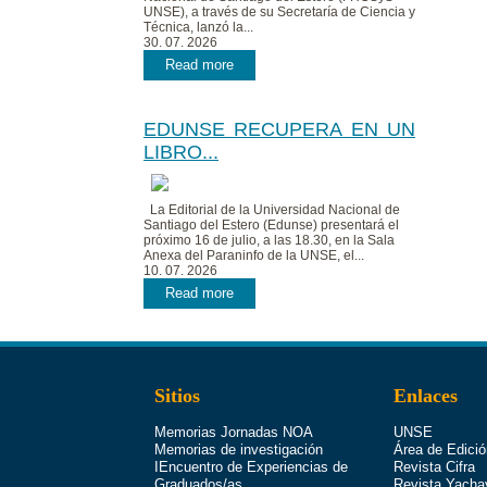
UNSE), a través de su Secretaría de Ciencia y
Técnica, lanzó la...
30. 07. 2026
Read more
EDUNSE RECUPERA EN UN
LIBRO...
La Editorial de la Universidad Nacional de
Santiago del Estero (Edunse) presentará el
próximo 16 de julio, a las 18.30, en la Sala
Anexa del Paraninfo de la UNSE, el...
10. 07. 2026
Read more
Sitios
Enlaces
Memorias Jornadas NOA
UNSE
Memorias de investigación
Área de Edició
IEncuentro de Experiencias de
Revista Cifra
Graduados/as
Revista Yacha