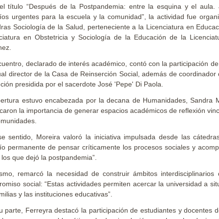
el título “Después de la Postpandemia: entre la esquina y el aula
íos urgentes para la escuela y la comunidad”, la actividad fue orga
ras Sociología de la Salud, perteneciente a la Licenciatura en Educaci
ciatura en Obstetricia y Sociología de la Educación de la Licencia
hez.
cuentro, declarado de interés académico, contó con la participación d
ual director de la Casa de Reinserción Social, además de coordinador 
tución presidida por el sacerdote José 'Pepe' Di Paola.
ertura estuvo encabezada por la decana de Humanidades, Sandra Mor
caron la importancia de generar espacios académicos de reflexión vinc
omunidades.
e sentido, Moreira valoró la iniciativa impulsada desde las cátedras
ío permanente de pensar críticamente los procesos sociales y acom
los que dejó la postpandemia”.
smo, remarcó la necesidad de construir ámbitos interdisciplinarios
omiso social: “Estas actividades permiten acercar la universidad a si
milias y las instituciones educativas”.
u parte, Ferreyra destacó la participación de estudiantes y docentes 