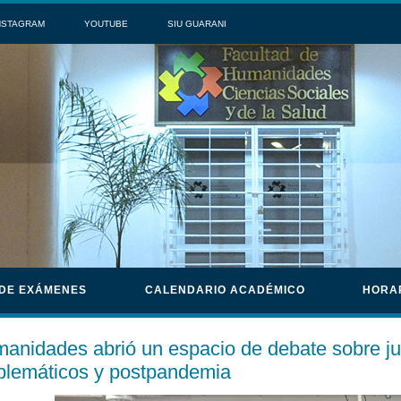
NSTAGRAM
YOUTUBE
SIU GUARANI
 DE EXÁMENES
CALENDARIO ACADÉMICO
HORA
anidades abrió un espacio de debate sobre j
blemáticos y postpandemia