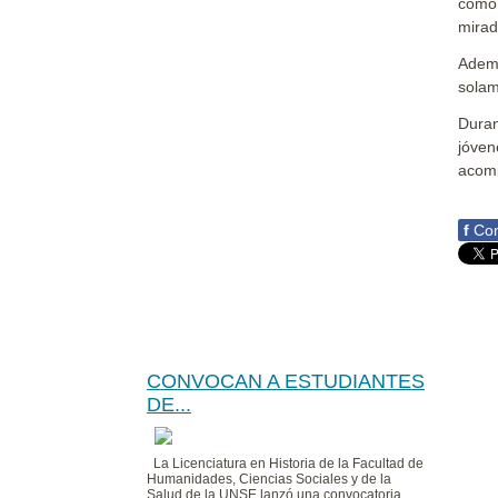
como 
mirada
Ademá
solam
Duran
jóven
acomp
f
Com
CONVOCAN A ESTUDIANTES
DE...
La Licenciatura en Historia de la Facultad de
Humanidades, Ciencias Sociales y de la
Salud de la UNSE lanzó una convocatoria