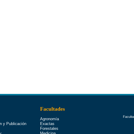
Facultades
Faculta
Agronomía
n y Publicación
Exactas
Forestales
y
Medicina