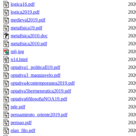
logica16.pdf
202
logica2019.pdf
202
medieval2019.pdf
202
metafisica19.pdf
202
metafisica2010.doc
202
metafisica2010.pdf
202
mlj.jpg
202
n14.html
202
optativa1_politicaII19.pdf
202
optativa3_maquiavelo.pdf
202
optativa4contemporanea2019.pdf
202
optativa5hermeneutica2019.pdf
202
optativa6filosofiaNOA19.pdf
202
pde.pdf
202
pensamiento_oriente2019.pdf
202
pensao.pdf
202
plan_filo.pdf
202