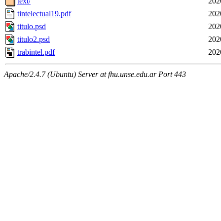
text/
202
tintelectual19.pdf
202
titulo.psd
202
titulo2.psd
202
trabintel.pdf
202
Apache/2.4.7 (Ubuntu) Server at fhu.unse.edu.ar Port 443