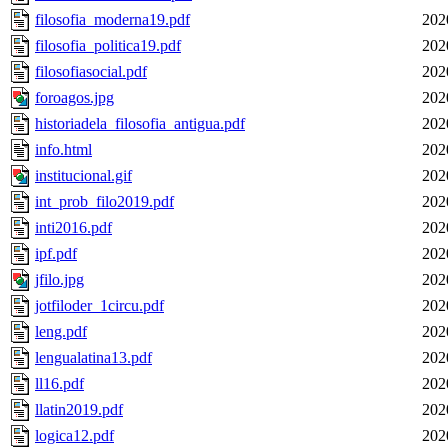
filosofia_moderna19.pdf
202
filosofia_politica19.pdf
202
filosofiasocial.pdf
202
foroagos.jpg
202
historiadela_filosofia_antigua.pdf
202
info.html
202
institucional.gif
202
int_prob_filo2019.pdf
202
inti2016.pdf
202
ipf.pdf
202
jfilo.jpg
202
jotfiloder_1circu.pdf
202
leng.pdf
202
lengualatina13.pdf
202
ll16.pdf
202
llatin2019.pdf
202
logica12.pdf
202