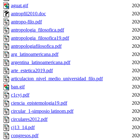
aguat.gif
202
antropfil2010.doc
202
antropo-filo.pdf
202
antropologia_filosofica.pdf
202
antropologia_filosofica19.pdf
202
antropologiafilosofica.pdf
202
arg_latinoamericana.pdf
202
argentina_latinoamericana.pdf
202
arte_estetica2019.pdf
202
articulacion_nivel_medio_universidad_filo.pdf
202
ban.gif
202
c1cyj.pdf
202
ciencia_epistemologia19.pdf
202
circular_1-simposio latinom.pdf
202
circulares2012.pdf
202
cj13_14.pdf
202
congresos.pdf
202