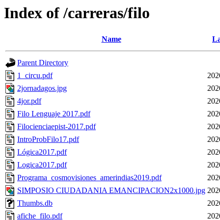
Index of /carreras/filo
Name
La
Parent Directory
1_circu.pdf
202
2jornadagos.jpg
202
4jor.pdf
202
Filo Lenguaje 2017.pdf
202
Filocienciaepist-2017.pdf
202
IntroProbFilo17.pdf
202
Lógica2017.pdf
202
Logica2017.pdf
202
Programa_cosmovisiones_amerindias2019.pdf
202
SIMPOSIO CIUDADANIA EMANCIPACION2x1000.jpg
202
Thumbs.db
202
afiche_filo.pdf
202